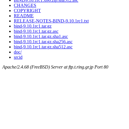
BIND9.10.1rc1.x86.zip.sha512.asc
CHANGES
COPYRIGHT
README
RELEASE-NOTES-BIND-9.10.1rc1.txt
bind-9.10.1rc1.tar.gz
bind-9.10.1rc1.tar.gz.asc
bind-9.10.1rc1.tar.gz.sha1.asc
bind-9.10.1rc1.tar.gz.sha256.asc
bind-9.10.1rc1.tar.gz.sha512.asc
doc/
srcid
Apache/2.4.68 (FreeBSD) Server at ftp.t.ring.gr.jp Port 80