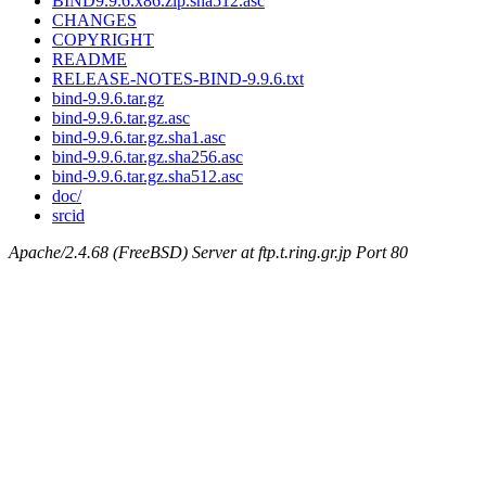
BIND9.9.6.x86.zip.sha512.asc
CHANGES
COPYRIGHT
README
RELEASE-NOTES-BIND-9.9.6.txt
bind-9.9.6.tar.gz
bind-9.9.6.tar.gz.asc
bind-9.9.6.tar.gz.sha1.asc
bind-9.9.6.tar.gz.sha256.asc
bind-9.9.6.tar.gz.sha512.asc
doc/
srcid
Apache/2.4.68 (FreeBSD) Server at ftp.t.ring.gr.jp Port 80